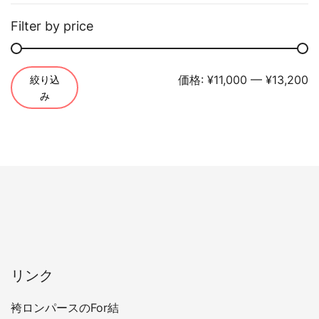
ー
ジ
Filter by price
か
ら
選
最
最
価格:
¥11,000
—
¥13,200
絞り込
み
択
低
高
で
価
価
き
ま
格
格
す
リンク
袴ロンパースのFor結