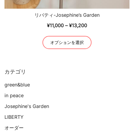
リバティ-Josephine’s Garden
価
¥
11,000
–
¥
13,200
格
こ
帯:
オプションを選択
の
¥11,000
商
–
品
¥13,200
に
カテゴリ
は
複
green&blue
数
in peace
の
Josephine's Garden
バ
リ
LIBERTY
エ
オーダー
ー