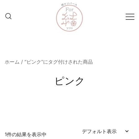
コ
ン
テ
ン
ツ
妥協なき1着を親御様と共に
袴ロンパースFor結
に
ス
キ
ホーム
/ “ピンク”にタグ付けされた商品
ッ
プ
ピンク
1件の結果を表示中