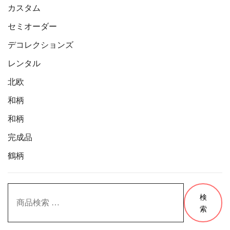
シ
カスタム
ョ
セミオーダー
ン
デコレクションズ
が
あ
レンタル
り
北欧
ま
す。
和柄
オ
和柄
プ
完成品
シ
ョ
鶴柄
ン
は
検
商
検
索
品
索
対
ペ
象: