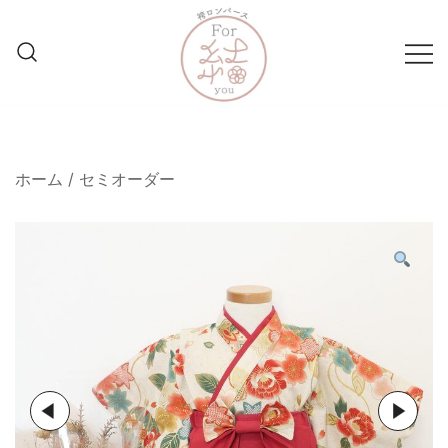
コ
ン
テ
ン
ツ
妥協なき1着を親御様と共に
袴ロンパースFor結
に
ス
ホーム
/
セミオーダー
キ
ッ
プ