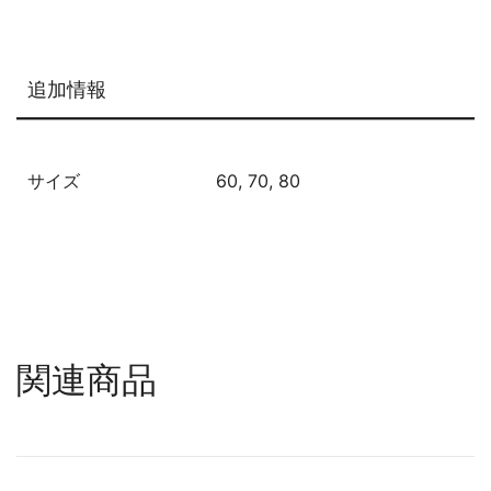
食
初
め・
お
追加情報
宮
参
り・
サイズ
60, 70, 80
【袴
ロ
ン
パ
ー
ス】
関連商品
【ベ
ビ
ー
袴】
割