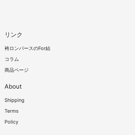
商
は
品
複
ペ
数
ー
の
リンク
ジ
バ
か
リ
袴ロンパースのFor結
ら
エ
コラム
選
ー
択
商品ページ
シ
で
ョ
き
ン
About
ま
が
す
Shipping
あ
り
Terms
ま
Policy
す。
オ