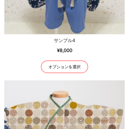
ン
が
あ
り
ま
サンプル4
す。
¥
8,000
オ
プ
こ
シ
オプションを選択
の
ョ
商
ン
品
は
に
商
は
品
複
ペ
数
ー
の
ジ
バ