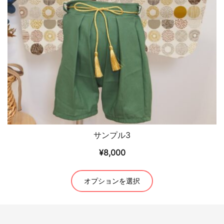
か
リ
ら
エ
選
ー
択
シ
で
ョ
き
ン
ま
が
す
あ
り
ま
サンプル3
す。
¥
8,000
オ
プ
こ
シ
オプションを選択
の
ョ
商
ン
品
は
に