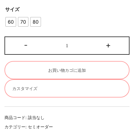
サイズ
60
70
80
お
-
+
祝
い・
贈
お買い物カゴに追加
り
物・
プ
カスタマイズ
レ
ゼ
ン
商品コード:
該当なし
ト・
お
カテゴリー:
セミオーダー