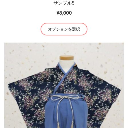
サンプル5
¥
8,000
こ
オプションを選択
の
商
品
に
は
複
数
の
バ
リ
エ
ー
シ
ョ