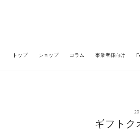
コ
ン
テ
ン
ツ
に
ス
トップ
ショップ
コラム
事業者様向け
F
キ
ッ
プ
2
ギフトク