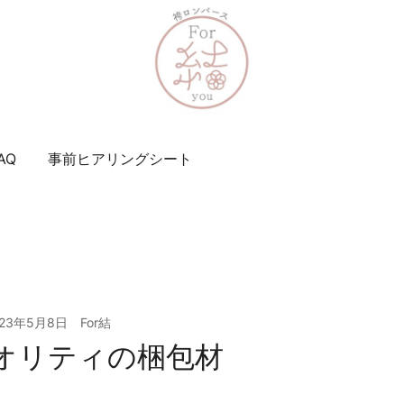
妥協なき1着を親御様と共に
袴ロンパースFor結
AQ
事前ヒアリングシート
023年5月8日
For結
オリティの梱包材