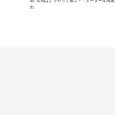
投
前:
生地はどうやって選ぶ？：オーダー生地選
れ
稿
ナ
ビ
ゲ
ー
シ
ョ