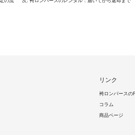
定の流
次:
袴ロンパースのレンタル：届いてから返却まで
リンク
袴ロンパースのF
コラム
商品ページ