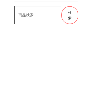
検
検
索
索
対
象: