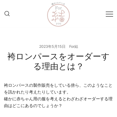
コ
ン
テ
ン
ツ
妥協なき1着を親御様と共に
袴ロンパースFor結
に
ス
2023年5月15日
For結
キ
袴ロンパースをオーダーす
ッ
る理由とは？
プ
袴ロンパースの製作販売をしている傍ら、このようなこと
を訊かれたり考えたりしています。
確かに赤ちゃん用の服を考えるとわざわざオーダーする理
由はどこにあるのでしょうか？