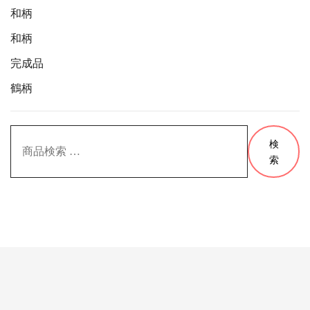
和柄
和柄
完成品
鶴柄
検
検
索
索
対
象: