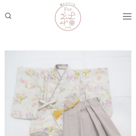
コ
ン
テ
ン
ツ
妥協なき1着を親御様と共に
袴ロンパースFor結
に
ス
キ
ッ
プ